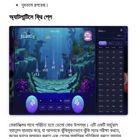
ন্যূনতম গল্পরেখা।
অ্যাটলান্টিসে ফ্রি প্লে
মেকানিক্সের সাথে পরিচিত হতে ডেমো মোড উপলব্ধ। এটি একটি ভার্চুয়াল
ব্যালেন্স ব্যবহার করে, যা আপনাকে ঝুঁকিমুক্তভাবে ঝুঁকি স্তর পরীক্ষা করতে,
জয়ের ঘনত্ব মূল্যায়ন করতে এবং গেমের সামগ্রিক গতিবিদ্যা বুঝতে সাহায্য