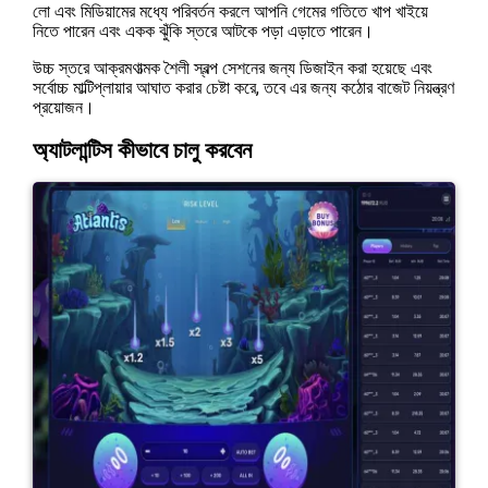
লো এবং মিডিয়ামের মধ্যে পরিবর্তন করলে আপনি গেমের গতিতে খাপ খাইয়ে
নিতে পারেন এবং একক ঝুঁকি স্তরে আটকে পড়া এড়াতে পারেন।
উচ্চ স্তরে আক্রমণাত্মক শৈলী স্বল্প সেশনের জন্য ডিজাইন করা হয়েছে এবং
সর্বোচ্চ মাল্টিপ্লায়ার আঘাত করার চেষ্টা করে, তবে এর জন্য কঠোর বাজেট নিয়ন্ত্রণ
প্রয়োজন।
অ্যাটলান্টিস কীভাবে চালু করবেন