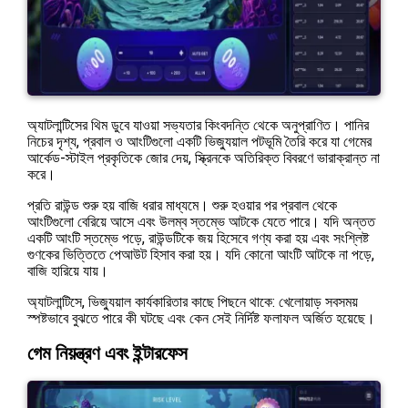
অ্যাটলান্টিসের থিম ডুবে যাওয়া সভ্যতার কিংবদন্তি থেকে অনুপ্রাণিত। পানির
নিচের দৃশ্য, প্রবাল ও আংটিগুলো একটি ভিজ্যুয়াল পটভূমি তৈরি করে যা গেমের
আর্কেড-স্টাইল প্রকৃতিকে জোর দেয়, স্ক্রিনকে অতিরিক্ত বিবরণে ভারাক্রান্ত না
করে।
প্রতি রাউন্ড শুরু হয় বাজি ধরার মাধ্যমে। শুরু হওয়ার পর প্রবাল থেকে
আংটিগুলো বেরিয়ে আসে এবং উলম্ব স্তম্ভে আটকে যেতে পারে। যদি অন্তত
একটি আংটি স্তম্ভে পড়ে, রাউন্ডটিকে জয় হিসেবে গণ্য করা হয় এবং সংশ্লিষ্ট
গুণকের ভিত্তিতে পেআউট হিসাব করা হয়। যদি কোনো আংটি আটকে না পড়ে,
বাজি হারিয়ে যায়।
অ্যাটলান্টিসে, ভিজ্যুয়াল কার্যকারিতার কাছে পিছনে থাকে: খেলোয়াড় সবসময়
স্পষ্টভাবে বুঝতে পারে কী ঘটছে এবং কেন সেই নির্দিষ্ট ফলাফল অর্জিত হয়েছে।
গেম নিয়ন্ত্রণ এবং ইন্টারফেস