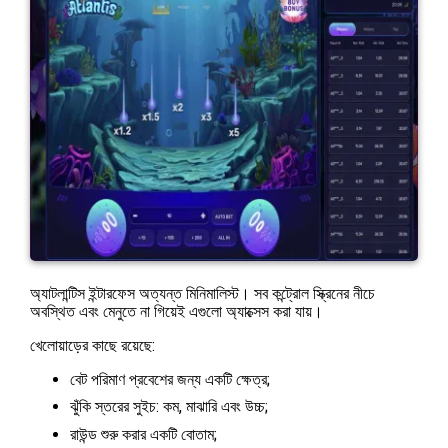
অ্যাটলান্টিস ইন্টারফেস অত্যন্ত মিনিমালিস্ট। সব কন্ট্রোল স্ক্রিনের নীচে
অবস্থিত এবং মেনুতে না গিয়েই এগুলো অ্যাক্সেস করা যায়।
খেলোয়াড়ের কাছে রয়েছে:
বেট পরিমাণ প্রবেশের জন্য একটি ক্ষেত্র;
ঝুঁকি স্তরের সুইচ: কম, মাঝারি এবং উচ্চ;
রাউন্ড শুরু করার একটি বোতাম;