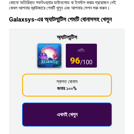
কোনো অতিরিক্ত সফটওয়্যার ডাউনলোড বা ইনস্টল করার প্রয়োজন নেই:
কেবল আপনার ব্রাউজারে গেমটি খুলুন এবং আপনার সেশন শুরু করুন।
Galaxsys-এর অ্যাটলান্টিস গেমটি বোনাসসহ খেলুন
অ্যাটলান্টিস
রেটিং:
96
/100
স্বাগত বোনাস
জমার ১০০%
এখনই খেলুন