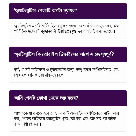
'অ্যাটলান্টিস' খেলাটি কতটা ন্যায্য?
অ্যাটলান্টিস একটি সার্টিফাইড র‍্যান্ডম নম্বর জেনারেটর ব্যবহার করে, এবং
গাণিতিক মডেলটি প্রদানকারী Galaxsys দ্বারা যাচাই করা হয়েছে।
অ্যাটলান্টিস কি মোবাইল ডিভাইসের সাথে সামঞ্জস্যপূর্ণ?
হ্যাঁ, গেমটি স্মার্টফোন ও ট্যাবলেটের জন্য সম্পূর্ণরূপে অপ্টিমাইজড এবং
মোবাইল ব্রাউজারের মাধ্যমে চলে।
আমি গেমটি কোথা থেকে শুরু করব?
আপনাকে যা করতে হবে তা হল একটি অনলাইন ক্যাসিনোতে সাইন আপ
করা, গেমের তালিকায় আটলান্টিস খুঁজে বের করা এবং আপনার প্রাথমিক
বাজি নির্ধারণ করা।