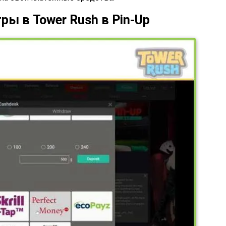
ры в Tower Rush в Pin-Up