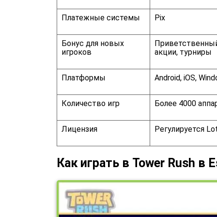
Платежные системы
Pix
Бонус для новых
Приветственный 
игроков
акции, турниры
Платформы
Android, iOS, Win
Количество игр
Более 4000 аппа
Лицензия
Регулируется Lo
Как играть в Tower Rush в E