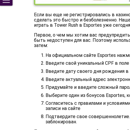
Если вы еще не регистрировались в казино
сделать это быстро и безболезненно. Наша
играть в Tower Rush в Esportes уже сегодня
Первое, о чем мы хотим вас предупредить:
быть недоступен для вас. Поэтому использ
затем:
На официальном сайте Esportes нажми
Введите свой уникальный CPF в поле
Введите дату своего дня рождения в
Введите актуальный адрес электрон
Придумайте и введите сложный парол
Выберите один из бонусов Esportes, 
Согласитесь с правилами и условиями
записи на сайте
Подтвердите свое совершеннолетие. 
заблокирован.