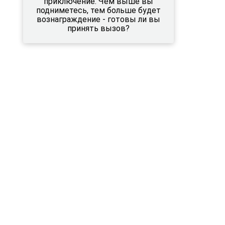
приключение. Чем выше вы
подниметесь, тем больше будет
вознаграждение - готовы ли вы
принять вызов?