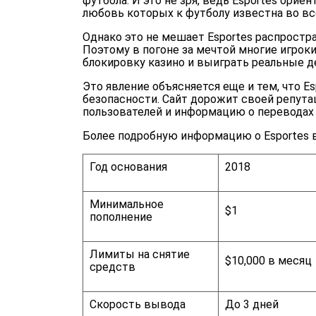
футбола. И это не зря, ведь Esportes орие
любовь которых к футболу известна во вс
Однако это не мешает Esportes распростра
Поэтому в погоне за мечтой многие игрок
блокировку казино и выиграть реальные де
Это явление объясняется еще и тем, что 
безопасности. Сайт дорожит своей репут
пользователей и информацию о переводах 
Более подробную информацию о Esportes 
Год основания
2018
Минимальное
$1
пополнение
Лимиты на снятие
$10,000 в месяц
средств
Скорость вывода
До 3 дней