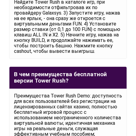
Найдите Tower Rush в каталоге игр, при
необходимости отфильтровав их по
провайдеру Galaxsys. 3) Запустите игру, нажав
на ее ярлык, - она сразу же откроется с
виртуальными деньгами FUN. 4) Установите
размер ставки (от 0,1 до 100 FUN) с помощью
клавиш ALL IN и X2. 5) Начните игру, нажав на
кнопку BUILD, и продолжайте нажимать ее,
чтобы построить башню. Нажмите кнопку
cashout, чтобы вывести выигрыш.
В чем преимущества бесплатной
версии Tower Rush?
Преимущества Tower Rush Demo: доступность
для всех пользователей без регистрации на
лицензированных сайтах казино; полностью
бесплатный игровой процесс с
использованием неограниченного количества
виртуальной валюты; идентичная механика
игры на реальные деньги, служащая
эффективным учебным пособием;