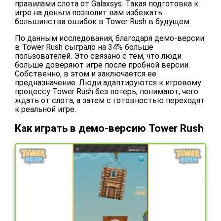
правилами слота от Galaxsys. Такая подготовка к
игре на деньги позволит вам избежать
большинства ошибок в Tower Rush в будущем.
По данным исследования, благодаря демо-версии
в Tower Rush сыграло на 34% больше
пользователей. Это связано с тем, что люди
больше доверяют игре после пробной версии.
Собственно, в этом и заключается ее
предназначение. Люди адаптируются к игровому
процессу Tower Rush без потерь, понимают, чего
ждать от слота, а затем с готовностью переходят
к реальной игре.
Как играть в демо-версию Tower Rush