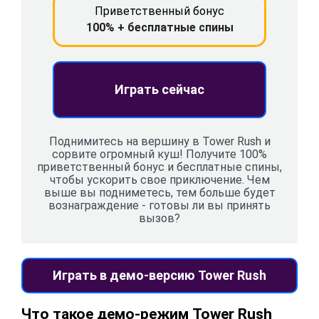
Приветственный бонус
100% + бесплатные спины
Играть сейчас
Поднимитесь на вершину в Tower Rush и
сорвите огромный куш! Получите 100%
приветственный бонус и бесплатные спины,
чтобы ускорить свое приключение. Чем
выше вы подниметесь, тем больше будет
вознаграждение - готовы ли вы принять
вызов?
Играть в демо-версию Tower Rush
Что такое демо-режим Tower Rush