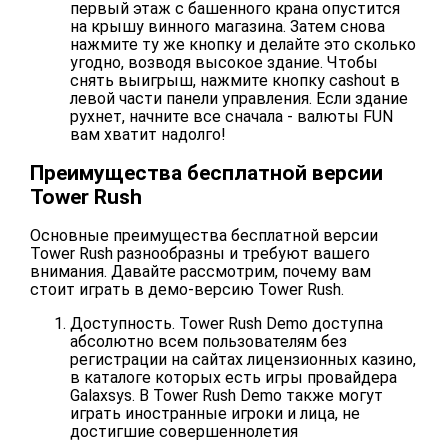
первый этаж с башенного крана опустится
на крышу винного магазина. Затем снова
нажмите ту же кнопку и делайте это сколько
угодно, возводя высокое здание. Чтобы
снять выигрыш, нажмите кнопку cashout в
левой части панели управления. Если здание
рухнет, начните все сначала - валюты FUN
вам хватит надолго!
Преимущества бесплатной версии
Tower Rush
Основные преимущества бесплатной версии
Tower Rush разнообразны и требуют вашего
внимания. Давайте рассмотрим, почему вам
стоит играть в демо-версию Tower Rush.
Доступность. Tower Rush Demo доступна
абсолютно всем пользователям без
регистрации на сайтах лицензионных казино,
в каталоге которых есть игры провайдера
Galaxsys. В Tower Rush Demo также могут
играть иностранные игроки и лица, не
достигшие совершеннолетия