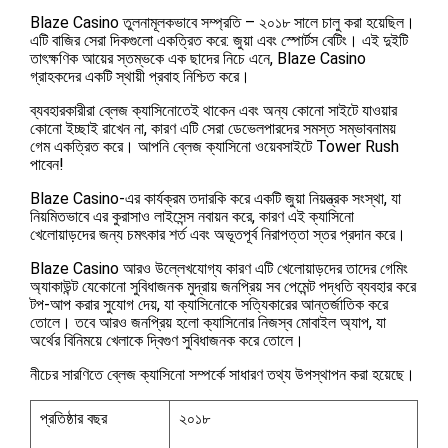
Blaze Casino তুলনামূলকভাবে সম্প্রতি – ২০১৮ সালে চালু করা হয়েছিল।
এটি বাজির সেরা দিকগুলো একত্রিত করে: জুয়া এবং স্পোর্টস বেটিং। এই দুইটি
তাৎক্ষণিক আয়ের স্তম্ভকে এক ছাদের নিচে এনে, Blaze Casino
গ্রাহকদের একটি স্থায়ী প্রবাহ নিশ্চিত করে।
ব্যবহারকারীরা ব্লেজ ক্যাসিনোতেই থাকেন এবং অন্য কোনো সাইটে যাওয়ার
কোনো ইচ্ছাই রাখেন না, কারণ এটি সেরা ডেভেলপারদের সমস্ত সম্ভাবনাময়
গেম একত্রিত করে। আপনি ব্লেজ ক্যাসিনো ওয়েবসাইটে Tower Rush
পাবেন!
Blaze Casino-এর কার্যক্রম তদারকি করে একটি জুয়া নিয়ন্ত্রক সংস্থা, যা
নিয়মিতভাবে এর কুরাসাও লাইসেন্স নবায়ন করে, কারণ এই ক্যাসিনো
খেলোয়াড়দের জন্য চমৎকার শর্ত এবং অভূতপূর্ব নিরাপত্তা স্তর প্রদান করে।
Blaze Casino আরও উল্লেখযোগ্য কারণ এটি খেলোয়াড়দের তাদের গেমিং
অ্যাকাউন্ট যেকোনো সুবিধাজনক মুদ্রায় জনপ্রিয় সব পেমেন্ট পদ্ধতি ব্যবহার করে
টপ-আপ করার সুযোগ দেয়, যা ক্যাসিনোকে সত্যিকারের আন্তর্জাতিক করে
তোলে। তবে আরও জনপ্রিয় হলো ক্যাসিনোর নিজস্ব মোবাইল অ্যাপ, যা
অর্থের বিনিময়ে খেলাকে দ্বিগুণ সুবিধাজনক করে তোলে।
নীচের সারণিতে ব্লেজ ক্যাসিনো সম্পর্কে সাধারণ তথ্য উপস্থাপন করা হয়েছে।
প্রতিষ্ঠার বছর
২০১৮