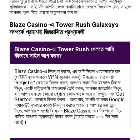
ধরনের মুদ্রায় বাজি ধরতে পারেন, যা আজকের বৈশ্বিকায়িত বিশ্বে অত্যন্ত
সুবিধাজনক। তাই যদি আপনি ব্লেজ ক্যাসিনোতে খেলতে সিদ্ধান্ত নেন, তাহলে
আপনার পছন্দ নিয়ে কোনো অনুশোচনা হবে না!
Blaze Casino-এ Tower Rush Galaxsys
সম্পর্কে প্রায়শই জিজ্ঞাসিত প্রশ্নাবলী
Blaze Casino-এ Tower Rush খেলতে আমি
কীভাবে সাইন আপ করব?
Blaze Casino-এ নিবন্ধন করতে, এর অফিসিয়াল ওয়েবসাইটে যান
(সাইটটি ব্লক থাকলে VPN ব্যবহার করুন), উপরের ডানদিকে লাল
'Register' বোতামে ক্লিক করুন, আপনার স্বাভাবিক ইমেইল ঠিকানা
লিখুন, একটি শক্তিশালী পাসওয়ার্ড তৈরি করুন, আপনার জন্মতারিখ লিখুন,
যদি আপনার কাছে কোনো প্রোমো কোড থাকে তবে তা লিখুন, এবং 'Get
Started' বোতামে ক্লিক করুন। অন্যথায়, আপনি আপনার Google
অ্যাকাউন্ট ব্যবহার করেও নিবন্ধন করতে পারেন। আপনার জয় তুলে
নিতে, আপনার পাসপোর্টের স্ক্যান Blaze Casino-এর নিরাপত্তা টিমে
পাঠিয়ে আপনার অ্যাকাউন্ট যাচাই করুন (যাচাই করতে ১–২ দিন সময়
লাগে)।