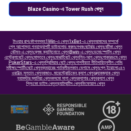
Blaze Casino-এ Tower Rush খেলুন
টাওয়ার রাশ
কৌশলসমূহ
1Win-এ খেলুন
1xBet-এ খেলুন
আমাদের সম্পর্কে
প্লে আপোস্তা গনহা
অ্যাপটি ডাউনলোড করুন
লেখক
বেটেরায় খেলুন
বেটিকা খেলুন
বেটসন-এ খেলুন
ব্লেজ ক্যাসিনোতে খেলুন
Bwin-এ খেলুন
ডেমো
স্পোর্টস খেলুন
এস্ট্রেলাবেটে খেলুন
মোস্তবে খেলুন
মোঝার্টবেটে খেলুন
পিন-আপ খেলুন
পোকারডমে খেলুন
PokerStars-এ খেলুন
প্রিমিয়ার বেটে খেলুন
গোপনীয়তা নীতি
দায়িত্বশীল গেমিং
সমীক্ষা
স্পোর্টিংবেটে খেলুন
ব্যবহারের শর্তাবলী
ভলকান ভেগাসে খেলুন
প্লে ইয়োলো২৪৭
ওয়াইল্ড সুলতান খেলুন
বাজাও, মায়েস্ট্রো
চিকেন ক্র্যাশ খেলুন
ব্ল্যাকজ্যাক খেলুন
হ্যামস্টার ম্যানিয়া খেলুন
কসমো সাগা খেলুন
ক্র্যাশার খেলুন
ক্র্যাশ খেলুন
প্লিংকো ডাইস খেলুন
অ্যাটলান্টিস খেলুন
ফিফোয়াল খেলুন