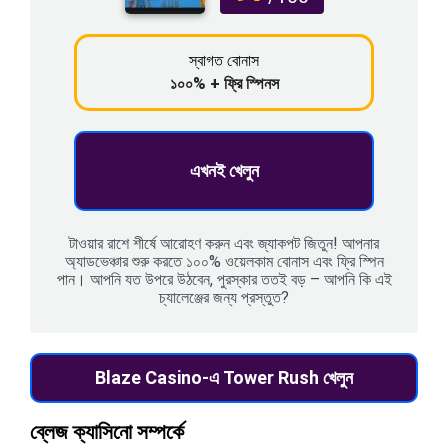
স্বাগত বোনাস
১০০% + ফ্রি স্পিনস
এখনই খেলুন
টাওয়ার রাশে শীর্ষে আরোহণ করুন এবং জ্যাকপট জিতুন! আপনার
অ্যাডভেঞ্চার শুরু করতে ১০০% ওয়েলকাম বোনাস এবং ফ্রি স্পিন
পান। আপনি যত উপরে উঠবেন, পুরস্কার ততই বড় – আপনি কি এই
চ্যালেঞ্জের জন্য প্রস্তুত?
Blaze Casino-এ Tower Rush খেলুন
ব্লেজ ক্যাসিনো সম্পর্কে