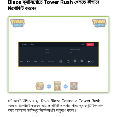
Blaze ক্যাসিনোতে Tower Rush খেলতে কীভাবে
ডিপোজিট করবেন
যদি আপনি নিশ্চিত না হন কীভাবে Blaze Casino-এ Tower Rush
খেলতে ডিপোজিট করবেন, তাহলে সাইটে আপনার গেমিং অ্যাকাউন্ট টপ-আপ
করার আমাদের সংক্ষিপ্ত নির্দেশনাগুলি অনুসরণ করুন।