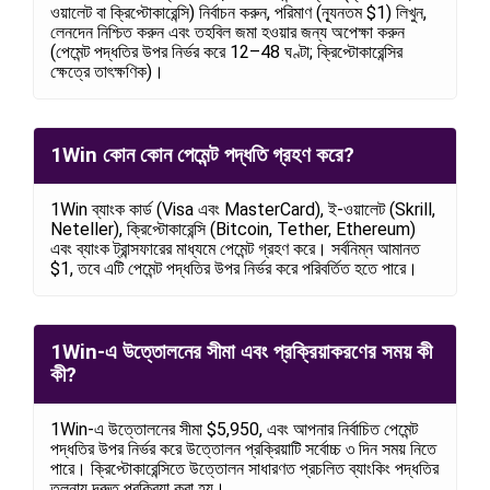
ওয়ালেট বা ক্রিপ্টোকারেন্সি) নির্বাচন করুন, পরিমাণ (ন্যূনতম $1) লিখুন,
লেনদেন নিশ্চিত করুন এবং তহবিল জমা হওয়ার জন্য অপেক্ষা করুন
(পেমেন্ট পদ্ধতির উপর নির্ভর করে 12–48 ঘণ্টা; ক্রিপ্টোকারেন্সির
ক্ষেত্রে তাৎক্ষণিক)।
1Win কোন কোন পেমেন্ট পদ্ধতি গ্রহণ করে?
1Win ব্যাংক কার্ড (Visa এবং MasterCard), ই-ওয়ালেট (Skrill,
Neteller), ক্রিপ্টোকারেন্সি (Bitcoin, Tether, Ethereum)
এবং ব্যাংক ট্রান্সফারের মাধ্যমে পেমেন্ট গ্রহণ করে। সর্বনিম্ন আমানত
$1, তবে এটি পেমেন্ট পদ্ধতির উপর নির্ভর করে পরিবর্তিত হতে পারে।
1Win-এ উত্তোলনের সীমা এবং প্রক্রিয়াকরণের সময় কী
কী?
1Win-এ উত্তোলনের সীমা $5,950, এবং আপনার নির্বাচিত পেমেন্ট
পদ্ধতির উপর নির্ভর করে উত্তোলন প্রক্রিয়াটি সর্বোচ্চ ৩ দিন সময় নিতে
পারে। ক্রিপ্টোকারেন্সিতে উত্তোলন সাধারণত প্রচলিত ব্যাংকিং পদ্ধতির
তুলনায় দ্রুত প্রক্রিয়া করা হয়।