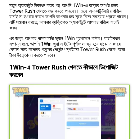
নতুন অ্যাকাউন্ট নিবন্ধন করার পর, আপনি 1Win-এ বাস্তব অর্থের জন্য
Tower Rush খেলতে শুরু করতে পারবেন। তবে, অ্যাকাউন্টধারীর পরিচয়
যাচাই না হওয়ার কারণে আপনি আপনার জয় তুলে নিতে সমস্যায় পড়তে পারেন।
এটি সমাধান করতে, আপনার ব্যক্তিগত অ্যাকাউন্টে আপনার পরিচয় যাচাই
করুন।
এর জন্য, আপনার পাসপোর্টের স্ক্যান 1Win প্রশাসনে পাঠান। যাচাইকরণ
সম্পন্ন হলে, আপনি 1Win জুয়া সাইটের পূর্ণাঙ্গ সদস্য হয়ে যাবেন এবং যে
কোনো সময় আপনার পছন্দের পেমেন্ট পদ্ধতিতে Tower Rush থেকে জেতা
টাকা উত্তোলন করতে পারবেন।
1Win-এ Tower Rush খেলতে কীভাবে ডিপোজিট
করবেন