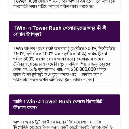
Tower Rush খেলতে পারবেন, তবে আপনার জয় তুলে নিতে আপনাকে
পাসপোর্টের স্ক্যান পাঠিয়ে আপনার পরিচয় যাচাই করতে হবে।
1Win-এ Tower Rush খেলোয়াড়দের জন্য কী কী
বোনাস উপলব্ধ?
1Win আপনার প্রথম চারটি আমানতে (প্রথমটিতে 200%, দ্বিতীয়টিতে
150%, তৃতীয়টিতে 100% এবং চতুর্থটিতে 50%) সর্বোচ্চ $750
পর্যন্ত 500% স্বাগত বোনাস অফার করে। খেলোয়াড়রা তাদের
টেলিগ্রাম চ্যানেলের মাধ্যমে বিনামূল্যে বাজি ও স্পিনের জন্য প্রোমো
কোড এবং ৩০% ক্যাশব্যাকও পায়, এবং $30,000,000 পর্যন্ত
জ্যাকপট সহ টুর্নামেন্টে অংশগ্রহণ করতে পারে। মোবাইল অ্যাপ
ডাউনলোড করলে আপনি অতিরিক্ত $৫০ বোনাস পাবেন।
আমি 1Win-এ Tower Rush খেলতে ডিপোজিট
কীভাবে করব?
আপনার অ্যাকাউন্টে লগ ইন করুন, ক্যাশিয়ার সেকশনে যান এবং
'ডিপোজিট' বোতামে ক্লিক করুন, একটি পেমেন্ট পদ্ধতি (ব্যাংক কার্ড, ই-