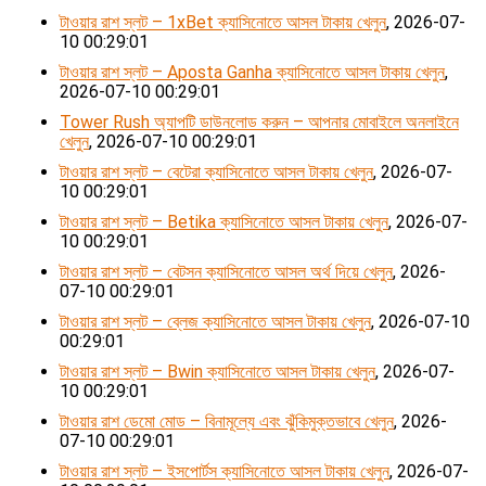
টাওয়ার রাশ স্লট – 1xBet ক্যাসিনোতে আসল টাকায় খেলুন
, 2026-07-
10 00:29:01
টাওয়ার রাশ স্লট – Aposta Ganha ক্যাসিনোতে আসল টাকায় খেলুন
,
2026-07-10 00:29:01
Tower Rush অ্যাপটি ডাউনলোড করুন – আপনার মোবাইলে অনলাইনে
খেলুন
, 2026-07-10 00:29:01
টাওয়ার রাশ স্লট – বেটেরা ক্যাসিনোতে আসল টাকায় খেলুন
, 2026-07-
10 00:29:01
টাওয়ার রাশ স্লট – Betika ক্যাসিনোতে আসল টাকায় খেলুন
, 2026-07-
10 00:29:01
টাওয়ার রাশ স্লট – বেটসন ক্যাসিনোতে আসল অর্থ দিয়ে খেলুন
, 2026-
07-10 00:29:01
টাওয়ার রাশ স্লট – ব্লেজ ক্যাসিনোতে আসল টাকায় খেলুন
, 2026-07-10
00:29:01
টাওয়ার রাশ স্লট – Bwin ক্যাসিনোতে আসল টাকায় খেলুন
, 2026-07-
10 00:29:01
টাওয়ার রাশ ডেমো মোড – বিনামূল্যে এবং ঝুঁকিমুক্তভাবে খেলুন
, 2026-
07-10 00:29:01
টাওয়ার রাশ স্লট – ইসপোর্টস ক্যাসিনোতে আসল টাকায় খেলুন
, 2026-07-