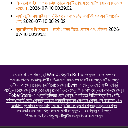
প্লিনকো ডাইস – গ্যালাক্সিস থেকে একটি গেম, যাতে মাল্টিপ্লায়ার এবং বোনাস
রয়েছে।
, 2026-07-10 00:29:02
অ্যাটলান্টিস গ্যালাক্সিস – ঝুঁকি স্তর এবং ৯৮% আরটিপি সহ একটি আর্কেড
গেম
, 2026-07-10 00:29:02
গ্যালাক্সিসের ফিফোয়াল – টার্বো গেমের নিয়ম, বোনাস এবং কৌশল
, 2026-
07-10 00:29:02
টাওয়ার রাশ
কৌশলসমূহ
1Win-এ খেলুন
1xBet-এ খেলুন
আমাদের সম্পর্কে
প্লে আপোস্তা গনহা
অ্যাপটি ডাউনলোড করুন
লেখক
বেটেরায় খেলুন
বেটিকা খেলুন
বেটসন-এ খেলুন
ব্লেজ ক্যাসিনোতে খেলুন
Bwin-এ খেলুন
ডেমো
স্পোর্টস খেলুন
এস্ট্রেলাবেটে খেলুন
মোস্তবে খেলুন
মোঝার্টবেটে খেলুন
পিন-আপ খেলুন
পোকারডমে খেলুন
PokerStars-এ খেলুন
প্রিমিয়ার বেটে খেলুন
গোপনীয়তা নীতি
দায়িত্বশীল গেমিং
সমীক্ষা
স্পোর্টিংবেটে খেলুন
ব্যবহারের শর্তাবলী
ভলকান ভেগাসে খেলুন
প্লে ইয়োলো২৪৭
ওয়াইল্ড সুলতান খেলুন
বাজাও, মায়েস্ট্রো
চিকেন ক্র্যাশ খেলুন
ব্ল্যাকজ্যাক খেলুন
হ্যামস্টার ম্যানিয়া খেলুন
কসমো সাগা খেলুন
ক্র্যাশার খেলুন
ক্র্যাশ খেলুন
প্লিংকো ডাইস খেলুন
অ্যাটলান্টিস খেলুন
ফিফোয়াল খেলুন